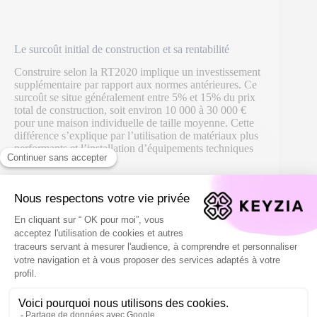
Le surcoût initial de construction et sa rentabilité
Construire selon la RT2020 implique un investissement
supplémentaire par rapport aux normes antérieures. Ce
surcoût se situe généralement entre 5% et 15% du prix
total de construction, soit environ 10 000 à 30 000 €
pour une maison individuelle de taille moyenne. Cette
différence s’explique par l’utilisation de matériaux plus
performants et l’installation d’équipements techniques
sophistiqués.
L’analyse du cycle de vie complet d’un bâtiment montre
que les économies d’énergie générées par la RT2020
compensent largement le surcoût initial, en particulier
dans un contexte d’augmentation continue des prix de
l’énergie.
Plusieurs dispositifs d’aide facilitent cet investissement.
Le prêt à taux zéro (PTZ) pour l’acquisition d’un
logement neuf intègre ces normes. Les collectivités
locales proposent parfois des subventions
complémentaires. Certains constructeurs incluent