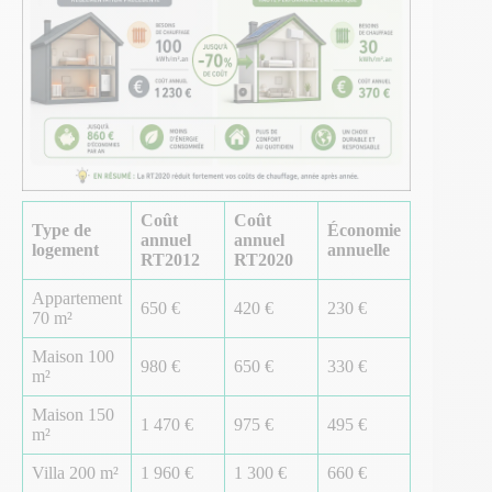
Coût
Coût
Type de
Économie
annuel
annuel
logement
annuelle
RT2012
RT2020
Appartement
650 €
420 €
230 €
70 m²
Maison 100
980 €
650 €
330 €
m²
Maison 150
1 470 €
975 €
495 €
m²
Villa 200 m²
1 960 €
1 300 €
660 €